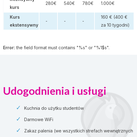
280€
540€
780€
1.000€
kurs
Kurs
160 € (400 €
-
-
-
ekstensywny
za 10 tygodni)
Error:
the field format must contains "%s" or "%1$s".
Udogodnienia i usługi
Kuchnia do użytku studentów
Darmowe WiFi
Zakaz palenia (we wszystkich strefach wewnętrznych