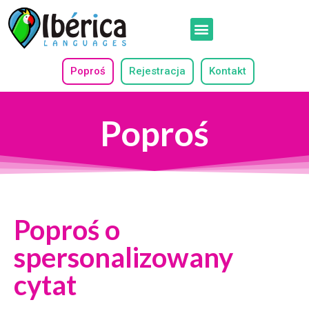
Poproś
Rejestracja
Kontakt
Poproś
Poproś o
spersonalizowany
cytat