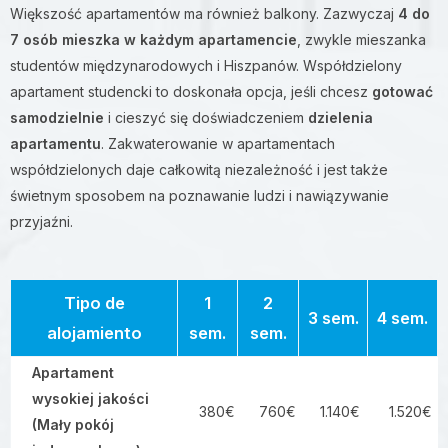
Większość apartamentów ma również balkony. Zazwyczaj
4 do
7 osób mieszka w każdym apartamencie
, zwykle mieszanka
studentów międzynarodowych i Hiszpanów. Współdzielony
apartament studencki to doskonała opcja, jeśli chcesz
gotować
samodzielnie
i cieszyć się doświadczeniem
dzielenia
apartamentu
. Zakwaterowanie w apartamentach
współdzielonych daje całkowitą niezależność i jest także
świetnym sposobem na poznawanie ludzi i nawiązywanie
przyjaźni.
Tipo de
1
2
3 sem.
4 sem.
alojamiento
sem.
sem.
Apartament
wysokiej jakości
380€
760€
1.140€
1.520€
(Mały pokój