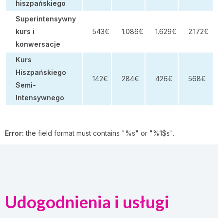
hiszpańskiego
Superintensywny
kurs i
543€
1.086€
1.629€
2.172€
konwersacje
Kurs
Hiszpańskiego
142€
284€
426€
568€
Semi-
Intensywnego
Error:
the field format must contains "%s" or "%1$s".
Udogodnienia i usługi