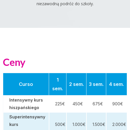
niezawodną podróż do szkoły.
Ceny
1
Curso
2 sem.
3 sem.
4 sem.
sem.
Intensywny kurs
225€
450€
675€
900€
hiszpańskiego
Superintensywny
kurs
500€
1.000€
1.500€
2.000€