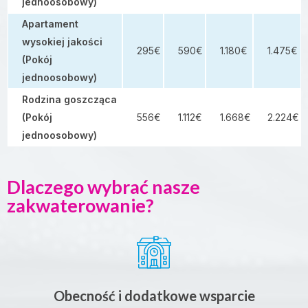
jednoosobowy)
Apartament
wysokiej jakości
295€
590€
1.180€
1.475€
(Pokój
jednoosobowy)
Rodzina goszcząca
(Pokój
556€
1.112€
1.668€
2.224€
jednoosobowy)
Dlaczego wybrać nasze
zakwaterowanie?
Obecność i dodatkowe wsparcie