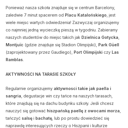
Ponieważ nasza szkoła znajduje się w centrum Barcelony,
zaledwie 7 minut spacerem od
Placu Katalońskiego
, jest
wiele miejsc wartych odwiedzenia! Zazwyczaj organizujemy
co najmniej jedną wycieczkę pieszą w tygodniu. Zabieramy
naszych studentów do miejsc takich jak
Dzielnica Gotycka
,
Montjuïc
(gdzie znajduje się Stadion Olimpijski),
Park Güell
(zaprojektowany przez Gaudíego),
Port Olimpijski
czy
Las
Ramblas
.
AKTYWNOŚCI NA TARASIE SZKOŁY
Regularnie organizujemy
aktywnosci takie jak paella i
sangria
, degustacje win czy tańce na naszych tarasach,
które znajdują się na dachu budynku szkoły. Jeśli chcesz
nauczyć się gotować
hiszpańską paellę z owocami morza
,
tańczyć
salsę
i
bachatę
, lub po prostu dowiedzieć się
naprawdę interesujących rzeczy o Hiszpanii i kulturze