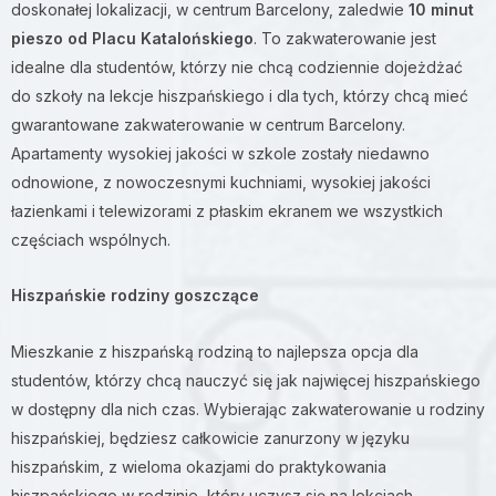
doskonałej lokalizacji, w centrum Barcelony, zaledwie
10 minut
pieszo od Placu Katalońskiego
. To zakwaterowanie jest
idealne dla studentów, którzy nie chcą codziennie dojeżdżać
do szkoły na lekcje hiszpańskiego i dla tych, którzy chcą mieć
gwarantowane zakwaterowanie w centrum Barcelony.
Apartamenty wysokiej jakości w szkole zostały niedawno
odnowione, z nowoczesnymi kuchniami, wysokiej jakości
łazienkami i telewizorami z płaskim ekranem we wszystkich
częściach wspólnych.
Hiszpańskie rodziny goszczące
Mieszkanie z hiszpańską rodziną to najlepsza opcja dla
studentów, którzy chcą nauczyć się jak najwięcej hiszpańskiego
w dostępny dla nich czas. Wybierając zakwaterowanie u rodziny
hiszpańskiej, będziesz całkowicie zanurzony w języku
hiszpańskim, z wieloma okazjami do praktykowania
hiszpańskiego w rodzinie, który uczysz się na lekcjach.