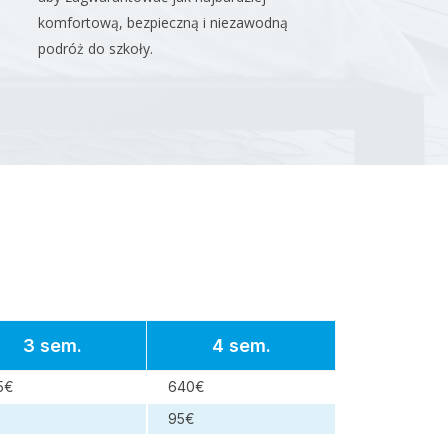
komfortową, bezpieczną i niezawodną
podróż do szkoły.
3 sem.
4 sem.
5€
640€
95€