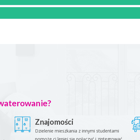
kwaterowanie?
Znajomości
Dzielenie mieszkania z innymi studentami
pomoże ci lepiej się połączyć i zintegrować