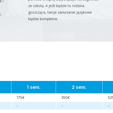
e i
ze szkołą. A jeśli będzie to rodzina
goszcząca, twoje zanurzenie językowe
,
będzie kompletne.
1 sem.
2 sem.
175€
350€
52
-
-
-