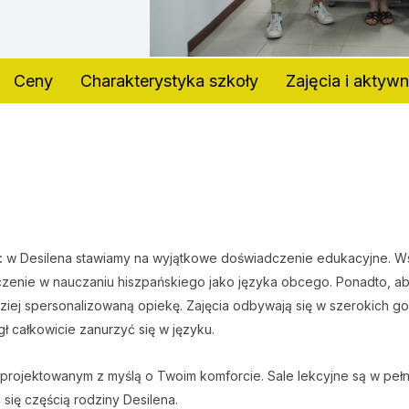
Ceny
Charakterystyka szkoły
Zajęcia i aktyw
:
w Desilena stawiamy na wyjątkowe doświadczenie edukacyjne. Wsz
czenie w nauczaniu hiszpańskiego jako języka obcego. Ponadto, a
dziej spersonalizowaną opiekę. Zajęcia odbywają się w szerokich g
ł całkowicie zanurzyć się w języku.
projektowanym z myślą o Twoim komforcie. Sale lekcyjne są w pełn
się częścią rodziny Desilena.