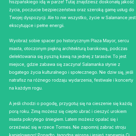
hiszpańskiego idą w parze! Tutaj znajdziesz doskonałą jakość
życia, poczucie bezpieczeństwa oraz szeroką gamę usług do
Twojej dyspozycji. Ale to nie wszystko, życie w Salamance jest
ekscytujące i pełne energii.
Wyobraź sobie spacer po historycznym Plaza Mayor, sercu
miasta, otoczonym piękną architekturą barokową, podczas
delektowania się pyszną kawą na jednej z tarasów. To jest
miejsce, gdzie zabawa się zaczyna! Salamanka słynie z
bogatego życia kulturalnego i społecznego. Nie dziw się, jeśli
natrafisz na różnego rodzaju wydarzenia, festiwale i koncerty
na każdym rogu.
A jeśli chodzi o pogodę, przygotuj się na cieszenie się każdą
porą roku. Zimą możesz się ciepło ubrać i cieszyć urokiem
miasta pokrytego śniegiem. Latem możesz opalać się i
orzeźwiać się w rzece Tormes. Nie zapomnij zabrać stroju
kąpielowego! Ponadto, łagodna wiosna i jesień zapewnią Ci