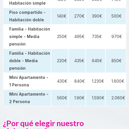
Habitación simple
Piso compartido -
140€
270€
390€
500€
Habitación doble
Familia - Habitación
simple - Media
250€
495€
735€
970€
pensión
Familia - Habitación
doble - Media
220€
435€
645€
850€
pensión
Mini Apartamento -
430€
840€
1.230€
1.600€
1 Persona
Mini Apartamento -
560€
1.90€
1.590€
2.060€
2 Persona
¿Por qué elegir nuestro