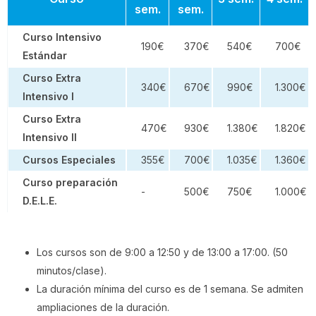
sem.
sem.
Curso Intensivo
190€
370€
540€
700€
Estándar
Curso Extra
340€
670€
990€
1.300€
Intensivo I
Curso Extra
470€
930€
1.380€
1.820€
Intensivo II
Cursos Especiales
355€
700€
1.035€
1.360€
Curso preparación
-
500€
750€
1.000€
D.E.L.E.
Los cursos son de 9:00 a 12:50 y de 13:00 a 17:00. (50
minutos/clase).
La duración mínima del curso es de 1 semana. Se admiten
ampliaciones de la duración.